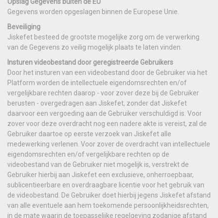
Opslag Gegevens buiten de EU
Gegevens worden opgeslagen binnen de Europese Unie.
Beveiliging
Jiskefet besteed de grootste mogelijke zorg om de verwerking
van de Gegevens zo veilig mogelijk plaats te laten vinden.
Insturen videobestand door geregistreerde Gebruikers
Door het insturen van een videobestand door de Gebruiker via het
Platform worden de intellectuele eigendomsrechten en/of
vergelijkbare rechten daarop - voor zover deze bij de Gebruiker
berusten - overgedragen aan Jiskefet, zonder dat Jiskefet
daarvoor een vergoeding aan de Gebruiker verschuldigd is. Voor
zover voor deze overdracht nog een nadere akte is vereist, zal de
Gebruiker daartoe op eerste verzoek van Jiskefet alle
medewerking verlenen. Voor zover de overdracht van intellectuele
eigendomsrechten en/of vergelijkbare rechten op de
videobestand van de Gebruiker niet mogelijk is, verstrekt de
Gebruiker hierbij aan Jiskefet een exclusieve, onherroepbaar,
sublicentieerbare en overdraagbare licentie voor het gebruik van
de videobestand. De Gebruiker doet hierbij jegens Jiskefet afstand
van alle eventuele aan hem toekomende persoonlijkheidsrechten,
in de mate waarin de toepasselijke regelgeving zodanige afstand