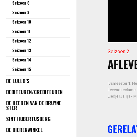
Seizoen 8
Seizoen 9
Seizoen 10
Seizoen 11
Seizoen 12
Seizoen 13
Seizoen 2
AFLEVE
Seizoen 14
Seizoen 15
DE LULLO’S
IJsmeester 1: He
Levend reclamema
DEBITEUREN/CREDITEUREN
Liedje IJs, ijs -
DE HEEREN VAN DE BRUYNE
STER
SINT HUBERTUSBERG
GERELA
DE DIERENWINKEL