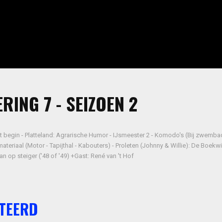
RING 7 - SEIZOEN 2
t begin - Platteland: Agrarische Humor - IJsmeester 2 - Komodo's (Bij zwembad
teriaal (Motor - Tapijthal - Kabouters) - Proleten (Johnny & Willie): De Boekwi
 Man op steiger ('48 of '49) +Gast: René van 't Hof
TEERD