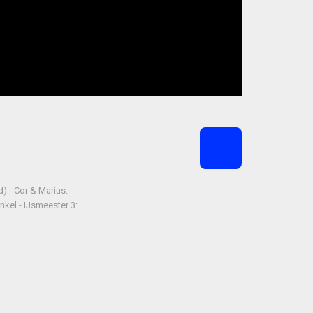
) - Cor & Marius:
nkel - IJsmeester 3: