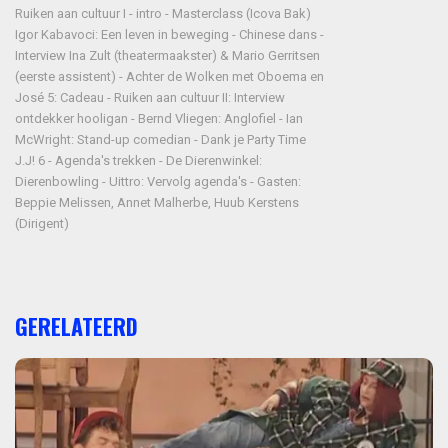
Ruiken aan cultuur I - intro - Masterclass (Icova Bak)
Igor Kabavoci: Een leven in beweging - Chinese dans -
Interview Ina Zult (theatermaakster) & Mario Gerritsen
(eerste assistent) - Achter de Wolken met Oboema en
José 5: Cadeau - Ruiken aan cultuur II: Interview
ontdekker hooligan - Bernd Vliegen: Anglofiel - Ian
McWright: Stand-up comedian - Dank je Party Time
J.J! 6 - Agenda's trekken - De Dierenwinkel:
Dierenbowling - Uittro: Vervolg agenda's - Gasten:
Beppie Melissen, Annet Malherbe, Huub Kerstens
(Dirigent)
GERELATEERD